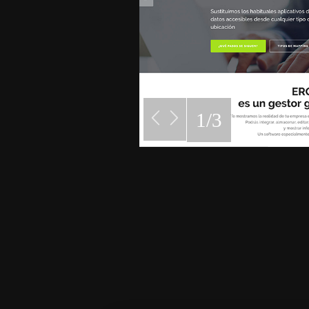
1
/
3