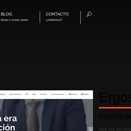
BLOG
CONTACTO
ideas y cosas varias
¿hablamos?
Ergo
Diseño w
Web site del sof