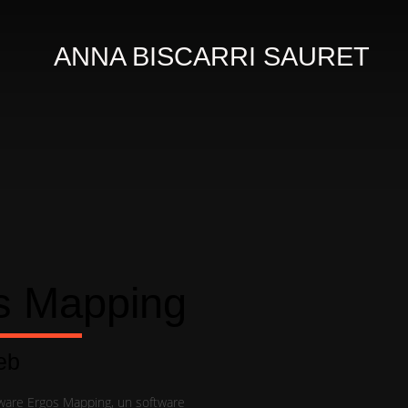
ANNA BISCARRI SAURET
s Mapping
eb
tware Ergos Mapping, un software