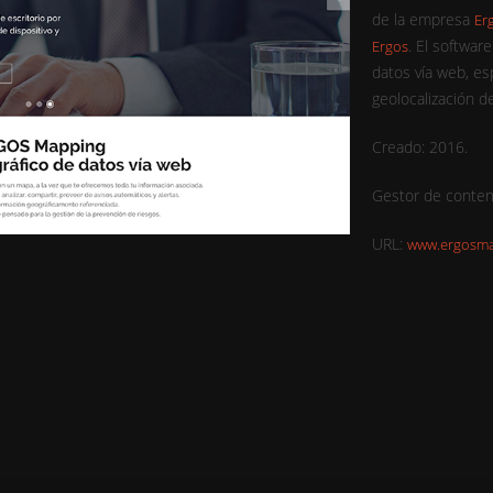
de la empresa
Er
. El softwar
Ergos
datos vía web, es
geolocalización de
Creado: 2016.
Gestor de conten
URL:
www.ergosm