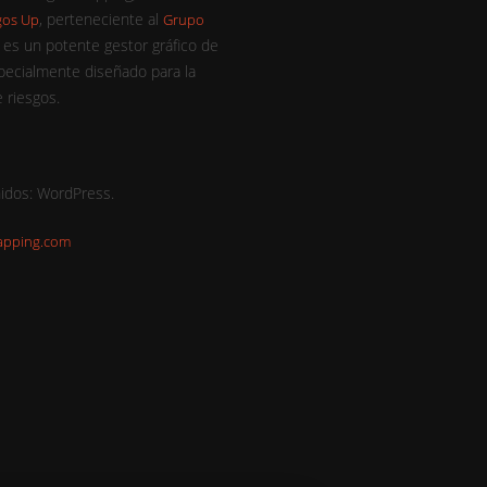
, perteneciente al
gos Up
Grupo
e es un potente gestor gráfico de
pecialmente diseñado para la
 riesgos.
idos: WordPress.
apping.com